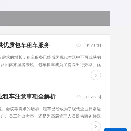
供优质包车租车服务
[list:visits]
企业出行需求的增长，租车服务已经成为现代生活中不可或缺的
户及团体旅游者来说，包车租车成为了提高出行效率、优
首汽租车凭借其丰富的经验和卓越的服务，为客户提供专
出行场景的需求
业租车注意事项全解析
[list:visits]
员工出差、会议等需求的增加，租车已经成为了现代企业日常运
客户、员工外出考察，还是为高层管理人员提供商务接送
企业的效率与形象。然而，在企业租车时，除了考虑成本
为您详细解析企