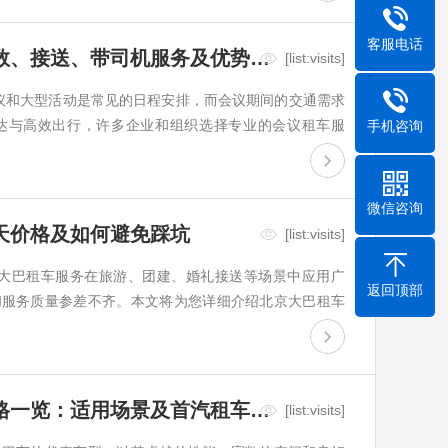
客服电话
北京会议租车服务：价格、人数、接送、带司机服务及优势推荐首汽租车
[list:visits]
商务会议和大型活动是常见的日程安排，而会议期间的交通需求
达与高效出行，许多企业和组织选择专业的会议租车服
手机咨询
、车型、服务内容等都有所不同。本文将详细介绍北京会
首汽租车的服务优
微信咨询
天价格及如何避免踩坑
[list:visits]
都市，大巴租车服务在旅游、团建、婚礼接送等场景中应用广
返回顶部
和服务质量参差不齐。本文将为您详细介绍北京大巴租车
及避免租车踩坑的实用技巧。一、北京大巴租车费用明细
基本租赁费14座丰
北京丰田考斯特中巴车租车价格一览：适用场景及首汽租车推荐
[list:visits]