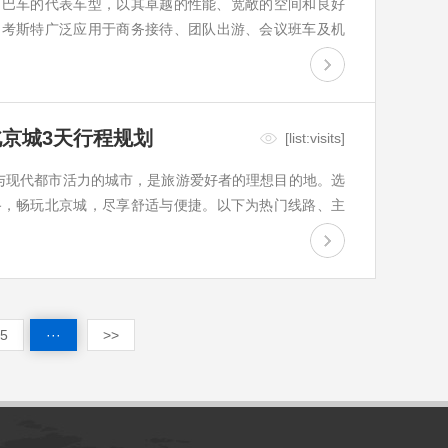
er）作为中巴车的代表车型，以其卓越的性能、宽敞的空间和良好
田考斯特广泛应用于商务接待、团队出游、会议班车及机
实用且豪华舒适的中巴车租赁服务，首汽租车无疑是您的
座位数、适合场景
北京城3天行程规划
[list:visits]
化底蕴与现代都市活力的城市，是旅游爱好者的理想目的地。选
路，畅玩北京城，尽享舒适与便捷。以下为热门线路、主
的历史与现代魅力。第一天：历史文化之旅上午：天安门
场，感受庄严的
5
···
>>