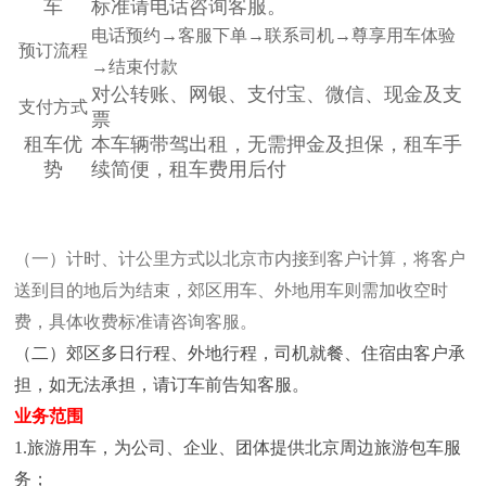
车
标准请电话咨询客服。
电话预约→客服下单→联系司机→尊享用车体验
预订流程
→结束付款
对公转账、网银、支付宝、微信、现金及支
支付方式
票
租车优
本车辆带驾出租，无需押金及担保，租车手
势
续简便，租车费用后付
（一）计时、计公里方式以北京市内接到客户计算，将客户
送到目的地后为结束，郊区用车、外地
用车则需加收空时
费，具体收费标准请咨询客服。
（二）郊区多日行程、外地行程，司机就餐、住宿由客户承
担，如无法承担，请订车前告知客服。
业务范围
1.旅游用车，为公司、企业、团体提供北京周边旅游包车服
务；