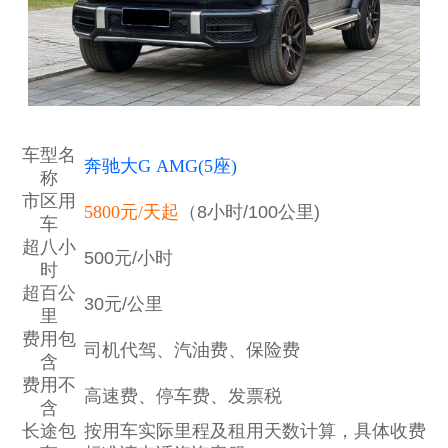
车型名
奔驰大G AMG(5座)
称
市区用
5800元/天起
（8小时/100公里)
车
超八小
500元/小时
时
超百公
30元/公里
里
费用包
司机代驾、汽油费、保险费
含
费用不
高速费、停车费、发票税
含
长途包
按用车实际里程及租用天数计算，
具体收费