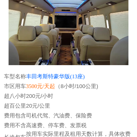
车型名称
丰田考斯特豪华版(13座)
市区用车
3500元
/天起
（8小时/100公里)
超八小时
200元/小时
超百公里
20元/公里
费用包含
司机代驾、汽油费、保险费
费用不含
高速费、停车费、发票税
按用车实际里程及租用天数计算，
具体收费