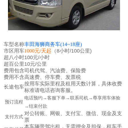
车型名称
丰田海狮商务车(14~18座)
市区用车
1000元/天起
（8小时/100公里)
超八小时
100元/小时
超百公里
10元/公里
费用包含
司机代驾、汽油费、保险费
费用不含
高速费、停车费、发票税
按用车实际里程及租用天数计算，
具体收费
长途包车
标准请电话咨询客服。
电话预约→客服下单→联系司机→尊享用车体验
预订流程
→结束付款
对公转账、网银、支付宝、微信、现金及支
支付方式
票
本车辆带驾出租，无需押金及担保，租车手